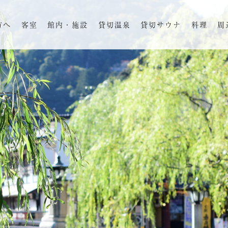
方へ
客室
館内・施設
貸切温泉
貸切サウナ
料理
周