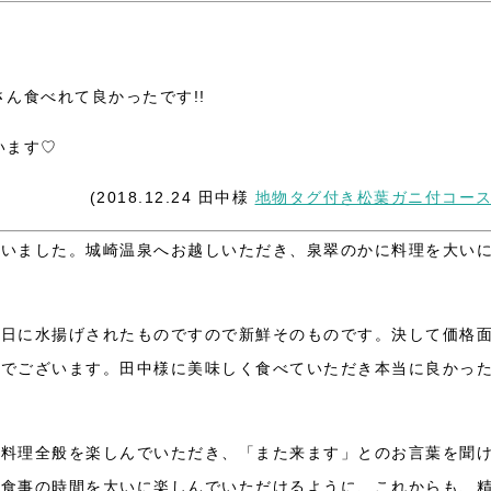
ん食べれて良かったです!!
います♡
(2018.12.24 田中様
地物タグ付き松葉ガニ付コー
ざいました。
城崎温泉へお越しいただき、泉翠のかに料理を大い
。
当日に水揚げされたものですので新鮮そのものです。決して価格
材でございます。田中様に美味しく食べていただき本当に良かっ
お料理全般を楽しんでいただき、「また来ます」とのお言葉を聞
お食事の時間を大いに楽しんでいただけるように、これからも、