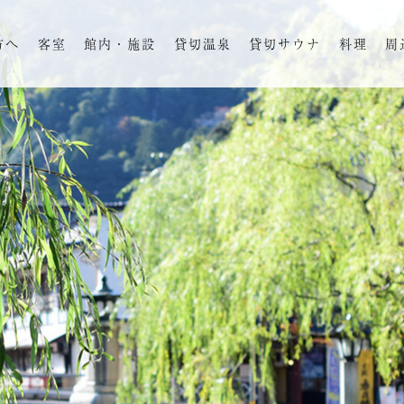
方へ
客室
館内・施設
貸切温泉
貸切サウナ
料理
周