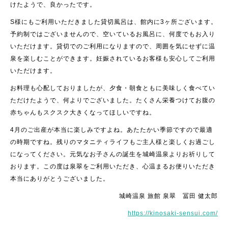
けたようで、良かったです。
S様にもご利用いただきました貸切風呂は、館内に3ヶ所ございます。
予約制ではございませんので、空いているお風呂に、何度でもお入り
いただけます。貸切でのご利用になりますので、周囲を気にせずに温
泉を楽しむことができます。妊娠されているお客様も安心してご利用
いただけます。
お料理も心配しておりましたが、夕食・朝食ともに美味しく食べてい
ただけたようで、何よりでございました。たくさん栄養つけてお腹の
赤ちゃんもスクスク大きくなってほしいですね。
4月のご出産が本当に楽しみですよね。あたたかい季節ですので最適
の時期ですね。残りのマタニティライフもご主人様と楽しくお過ごし
になってください。元気なお子さんの誕生を城崎温泉よりお祈りして
おります。この度は泉翠をご利用いただき、心温まるお便りいただき
本当にありがとうございました。
城崎温泉 旅館 泉翠 冨田 健太郎
https://kinosaki-sensui.com/