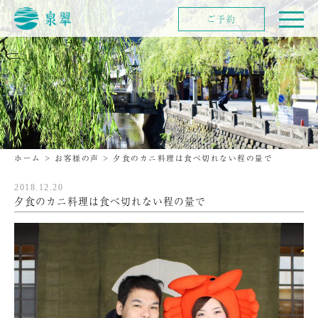
ご予約
ホーム
>
お客様の声
>
夕食のカニ料理は食べ切れない程の量で
2018.12.20
夕食のカニ料理は食べ切れない程の量で