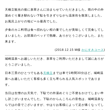
天橋立観光の後に泉翠さんに泊まらせていただきました。雨の中の外
湯めぐり履き馴れない下駄を引きずりながら温泉街を散策しました。
お風呂上がりの地ビール最高でした。
夕食のカニ料理は食べ切れない程の量でしたが美味しくて完食してし
まいました。お部屋のベッドで熟睡。ありがとうございました。また
来ます。
(2018.12.15 M様
かにすきコース
)
城崎温泉へお越しいただき、泉翠をご利用いただきまして誠にありが
とうございました。
日本三景のひとつでもある
天橋立
までは車で1時間30分ほど。城崎温
泉へお越しいただく客様も多く立ち寄られる人気スポットでありま
す。
当日は生憎のお天気で、下駄での外湯めぐりご不便をかけてしまい申
し訳ございませんでした。下駄のからんころんの音色は、城崎温泉な
らではの音でございますが、やはりお客様によって足が痛くなってし