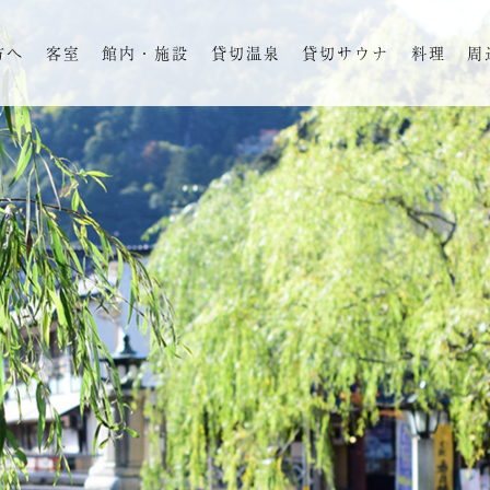
方へ
客室
館内・施設
貸切温泉
貸切サウナ
料理
周