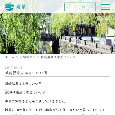
ご予約
ホーム
>
お客様の声
>
城崎温泉は本当にいい所
2017.06.18
城崎温泉は本当にいい所
城崎温泉は本当にいい所
本当に気持ちよく過ごさせて頂きました。
以前7～8年前に泊った時の印象が強く又、来たいと思っておりまし