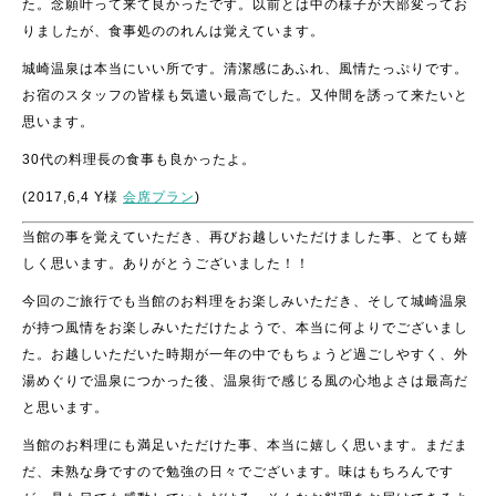
た。念願叶って来て良かったです。以前とは中の様子が大部変ってお
りましたが、食事処ののれんは覚えています。
城崎温泉は本当にいい所です。清潔感にあふれ、風情たっぷりです。
お宿のスタッフの皆様も気遣い最高でした。又仲間を誘って来たいと
思います。
30代の料理長の食事も良かったよ。
(2017,6,4 Y様
会席プラン
)
当館の事を覚えていただき、再びお越しいただけました事、とても嬉
しく思います。ありがとうございました！！
今回のご旅行でも当館のお料理をお楽しみいただき、そして城崎温泉
が持つ風情をお楽しみいただけたようで、本当に何よりでございまし
た。お越しいただいた時期が一年の中でもちょうど過ごしやすく、外
湯めぐりで温泉につかった後、温泉街で感じる風の心地よさは最高だ
と思います。
当館のお料理にも満足いただけた事、本当に嬉しく思います。まだま
だ、未熟な身ですので勉強の日々でございます。味はもちろんです