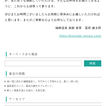
が、見た目でも感動していただける。そんなお料理をお届けできるよ
うに、これからも頑張って参ります。
ぜひまたお時間ございましたらお気軽に骨休めにお越しいただければ
と思います。またのご来館を心よりお待ちしております。
城崎温泉 旅館 泉翠 冨田 健太郎
https://kinosaki-sensui.com/
キーワードから検索
最近の投稿
幼い頃に訪れた城崎温泉へ。今だからこそ味わえる、新しい思い出。
温泉旅行という、最高の誕生日プレゼント。
新しい家族を迎える前の、大切な旅。
アーカイブ