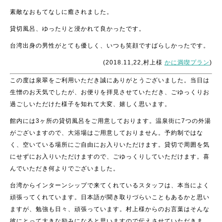
素敵なおもてなしに癒されました。
貸切風呂、ゆったりと浸かれて良かったです。
台湾出身の男性がとても優しく、いつも笑顔ですばらしかったです。
(2018.11,22,村上様
かに満喫プラン
)
この度は泉翠をご利用いただき誠にありがとうございました。当日は
生憎のお天気でしたが、お便りを拝見させていただき、ごゆっくりお
過ごしいただけた様子を知れて大変、嬉しく思います。
館内には3ヶ所の貸切風呂をご用意しております。温泉街に7つの外湯
がございますので、大浴場はご用意しておりません。予約制ではな
く、空いている場所にご自由にお入りいただけます。貸切で周囲を気
にせずにお入りいただけますので、ごゆっくりしていただけます。喜
んでいただき何よりでございました。
台湾からインターンシップで来てくれているスタッフは、本当によく
頑張ってくれています。日本語が聞き取りづらいこともあるかと思い
ますが、勉強も日々、頑張っています。村上様からのお言葉はそんな
彼にとって大きな励みになると思いますので伝えさせていただきま