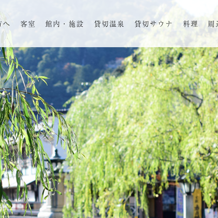
方へ
客室
館内・施設
貸切温泉
貸切サウナ
料理
周