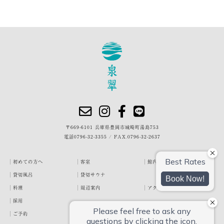
〒669-6101 兵庫県豊岡市城崎町湯島753
電話
0796-32-3355
/
FAX.0796-32-2637
初めての方へ
客室
館内・施設
貸切風呂
貸切サウナ
料理
周辺案内
アクセス
採用
ご予約
宿泊約款
プライバシーポリシー