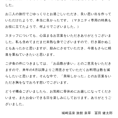
した。
お二人の旅行でごゆっくりとお過ごしいただき、良い思い出を作って
いただけたようで、本当に良かったです。（マタニティ専用の特典も
お役に立てたようで、何よりでございました。）
スタッフについても、心温まるお言葉をいただきありがとうございま
した。私も含めてまだまだ未熟な身でございますので、行き届かぬこ
ともあったかと思いますが、励みにさせていただき、今後もさらに精
進を重ねていきたいと思います。
ご夕食の件につきましては、「お品数が多い」とのご意見をいただき
ますので、来年の4月以降よりご用意させていただくお料理は数を減
らしたいと思います。そんな中で、「美味しかった」とのお言葉をい
ただき胸をなでおろす想いでございます。
どうぞ機会ございましたら、お気軽に骨休めにお越しになってくださ
いませ。またお会いできる日を楽しみにしております。ありがとうご
ざいました。
城崎温泉 旅館 泉翠 冨田 健太郎