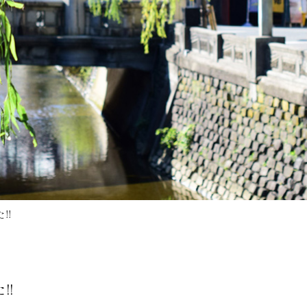
!!
!!