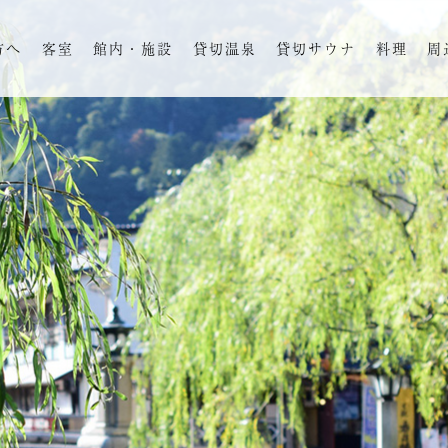
方へ
客室
館内・施設
貸切温泉
貸切サウナ
料理
周