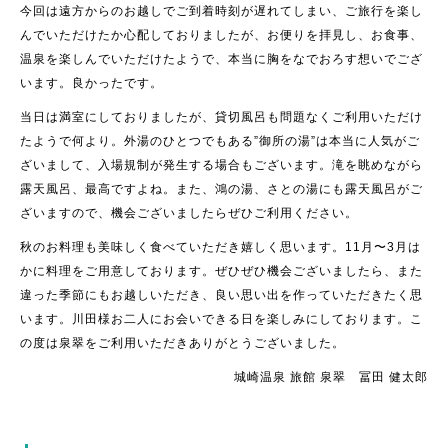
今回は遠方からのお越しでご到着時刻が遅れてしまい、ご旅行を楽し
んでいただけたか心配しておりましたが、お便りを拝見し、お食事、
温泉を楽しんでいただけたようで、本当に胸をなでおろす想いでござ
います。良かったです。
当日は満室にしておりましたが、貸切風呂も問題なくご利用いただけ
たようで何より。外湯のひとつでもある”御所の湯”は本当に人気がご
ざいまして、入場規制が発生する場合もございます。滝を眺めながら
露天風呂、最高ですよね。また、鴻の湯、さとの湯にも露天風呂がご
ざいますので、機会ございましたらぜひご利用ください。
秋のお料理も美味しく食べていただき嬉しく思います。11月〜3月は
かに料理をご用意しております。ぜひぜひ機会ございましたら、また
違った季節にもお越しいただき、良い思い出を作っていただきたく思
います。川田様お二人にお会いできる日を楽しみにしております。こ
の度は泉翠をご利用いただきありがとうございました。
城崎温泉 旅館 泉翠 冨田 健太郎