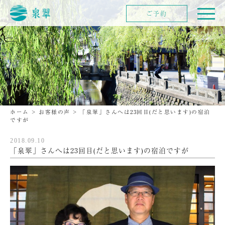
ご予約
ホーム
>
お客様の声
>
「泉翠」さんへは23回目(だと思います)の宿泊
ですが
2018.09.10
「泉翠」さんへは23回目(だと思います)の宿泊ですが