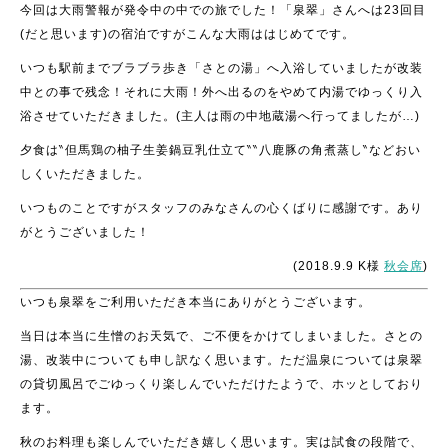
今回は大雨警報が発令中の中での旅でした！「泉翠」さんへは23回目
(だと思います)の宿泊ですがこんな大雨ははじめてです。
いつも駅前までブラブラ歩き「さとの湯」へ入浴していましたが改装
中との事で残念！それに大雨！
外へ出るのをやめて内湯でゆっくり入
浴させていただきました。(主人は雨の中地蔵湯へ行ってましたが…)
夕食は‶但馬鶏の柚子生姜鍋豆乳仕立て‶‶八鹿豚の角煮蒸し‶などおい
しくいただきました。
いつものことですがスタッフのみなさんの心くばりに感謝です。あり
がとうございました！
(2018.9.9 K様
秋会席
)
いつも泉翠をご利用いただき本当にありがとうございます。
当日は本当に生憎のお天気で、ご不便をかけてしまいました。さとの
湯、改装中についても申し訳なく思います。ただ温泉については泉翠
の貸切風呂でごゆっくり楽しんでいただけたようで、ホッとしており
ます。
秋のお料理も楽しんでいただき嬉しく思います。実は試食の段階で、