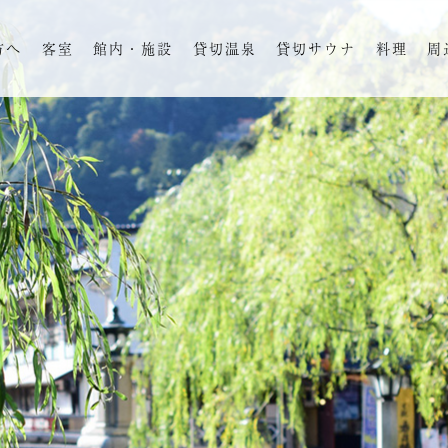
方へ
客室
館内・施設
貸切温泉
貸切サウナ
料理
周