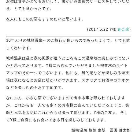
お宿は食事がとてもおいしく、暖かい雰囲気のサービスをしていただ
き、とても良かったです。
友人にもこのお宿をすすめたいと思います。
(2017,5,22 Y様
春会席
)
30年ぶりの城崎温泉へのご旅行が良いものであったようで、とても嬉
しく思います。
城崎温泉は昼と夜の風景が違うところもこの温泉地の楽しみではない
かと思っております。Y様にも喜んでいただきました柳並木のライト
アップのその一つでございます。他にも、射的場などが楽しみる遊技
場は夜になるとお店に明かりがつきます。スナックでお酒やカラオケ
などを楽しむのもおすすめです。
なにぶん、小さな宿でございますので出来る事は限られております
が、これからも一人でも多くのお客様に喜んでいただけるように、笑
顔と元気を大切にこれからも頑張って参ります。Y様のご友人、そし
てY様ご自身にもお会いできる日を楽しみしております。
城崎温泉 旅館 泉翠 冨田 健太郎