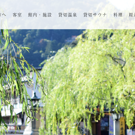
方へ
客室
館内・施設
貸切温泉
貸切サウナ
料理
周