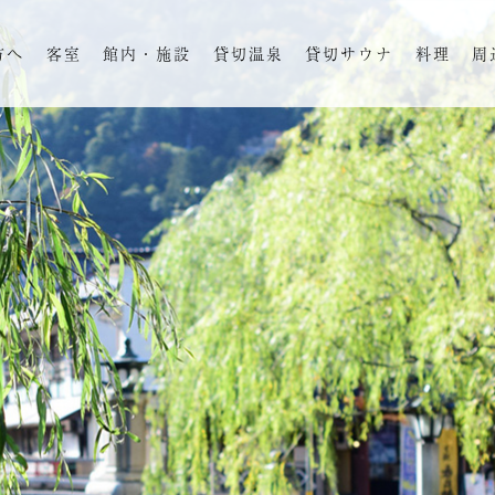
方へ
客室
館内・施設
貸切温泉
貸切サウナ
料理
周