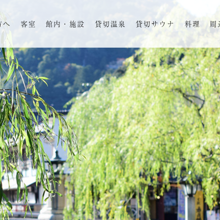
方へ
客室
館内・施設
貸切温泉
貸切サウナ
料理
周