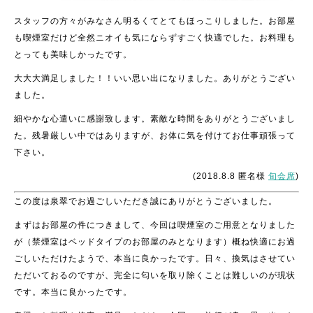
スタッフの方々がみなさん明るくてとてもほっこりしました。お部屋
も喫煙室だけど全然ニオイも気にならずすごく快適でした。お料理も
とっても美味しかったです。
大大大満足しました！！いい思い出になりました。ありがとうござい
ました。
細やかな心遣いに感謝致します。素敵な時間をありがとうございまし
た。残暑厳しい中ではありますが、お体に気を付けてお仕事頑張って
下さい。
(2018.8.8 匿名様
旬会席
)
この度は泉翠でお過ごしいただき誠にありがとうございました。
まずはお部屋の件につきまして、今回は喫煙室のご用意となりました
が（禁煙室はベッドタイプのお部屋のみとなります）概ね快適にお過
ごしいただけたようで、本当に良かったです。日々、換気はさせてい
ただいておるのですが、完全に匂いを取り除くことは難しいのが現状
です。本当に良かったです。