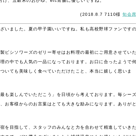
付け、五穀米のおかゆ、etc胃腸に優しいですね。
(2018.8.7 7110様
旬会
ございました。夏の甲子園いいですね。私も高校野球ファンです
冷製ビシソワーズのゼリー寄せはお料理の最初にご用意させてい
料理の中でも人気の一品になっております。お口に合ったようで
についても美味しく食べていただけたこと、本当に嬉しく思いま
を最も楽しんでいただこう」を日頃から考えております。毎シー
で、お客様からのお言葉はとても大きな励みになります。ありが
る宿を目指して、スタッフのみんなと力を合わせて精進していき