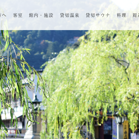
方へ
客室
館内・施設
貸切温泉
貸切サウナ
料理
周