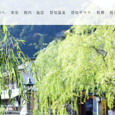
方へ
客室
館内・施設
貸切温泉
貸切サウナ
料理
周