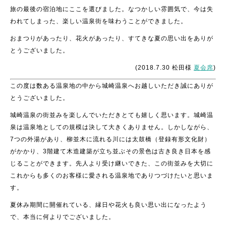
旅の最後の宿泊地にここを選びました。なつかしい雰囲気で、今は失
われてしまった、楽しい温泉街を味わうことができました。
おまつりがあったり、花火があったり、すてきな夏の思い出をありが
とうございました。
(2018.7.30 松田様
夏会席
)
この度は数ある温泉地の中から城崎温泉へお越しいただき誠にありが
とうございました。
城崎温泉の街並みを楽しんでいただきとても嬉しく思います。城崎温
泉は温泉地としての規模は決して大きくありません。しかしながら、
7つの外湯があり、柳並木に流れる川には太鼓橋（登録有形文化財）
がかかり、3階建て木造建築が立ち並ぶその景色は古き良き日本を感
じることができます。先人より受け継いできた、この街並みを大切に
これからも多くのお客様に愛される温泉地でありつづけたいと思いま
す。
夏休み期間に開催れている、縁日や花火も良い思い出になったよう
で、本当に何よりでございました。