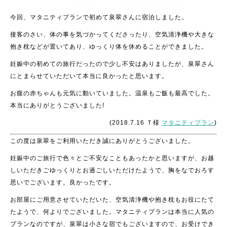
今回、マタニティプランで初めて泉翠さんに宿泊しました。
接客のさい、体の事を気づかってくださったり、空気清浄機や大きな
抱き枕などが置いてあり、
ゆっくり体を休めることができました。
妊娠中の初めての旅行だったので少し不安はありましたが、泉翠さん
にとまらせていただいて本当に良かったと思います。
お腹の赤ちゃんも元気に動いていました。温泉もご飯も最高でした。
本当にありがとうございました!
(2018.7.16 Ｔ様
マタニティプラン
)
この度は泉翠をご利用いただき誠にありがとうございました。
妊娠中のご旅行で色々とご不安なこともあったかと思いますが、お越
しいただきごゆっくりとお過ごしいただけたようで、胸をなでおろす
思いでございます。良かったです。
お部屋にご用意させていただいた、空気清浄機や抱き枕もお役にたて
たようで、何よりでございました。マタニティプランは本当に人気の
プランなのですが、泉翠は小さな宿でもございますので、お受けでき