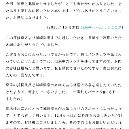
今回、関東と北陸から来ましたが、とても来たかいがありました。ま
た温泉を楽しみに伺いたいと思います。どうもありがとうございまし
た。
お世話になりました。
(2018.7.16 青木様
但馬牛しゃぶしゃぶ会席
)
この度は遠方より城崎温泉までお越しいただき、泉翠をご利用いただ
き誠にありがとうございました。
ご夕食もお口に合ったようで良かったです。特にメンチカツを気に入
っていただけたようですね。但馬牛のメンチを使ってますので、お肉
の旨味は最高だと思います。私も試食で食べたのですが、実はお気に
入りの一品なんですよ。
泉翠の貸切風呂と城崎温泉の名物である外湯で温泉を楽しんでいただ
けたようで、何よりでございました。（一番札もバッチリgetされて
ましたね）
青木様お二人にとって城崎温泉がお気に入りのスポットになったよう
で、とても嬉しく思います。11月からはかに料理もお楽しみいただけ
ますので、ぜひ機会ございましたら、冬の季節にもお越しいただけれ