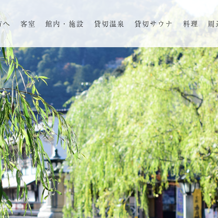
方へ
客室
館内・施設
貸切温泉
貸切サウナ
料理
周