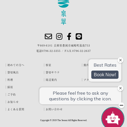
〒669-6101 兵庫県豊岡市城崎町湯島753
電話
0796-32-3355
/
FAX.0796-32-2637
初めての方へ
客室
館内・施設
貸切風呂
貸切サウナ
料理
周辺案内
アクセス
採用
ご予約
宿泊約款
プライバシーポリシー
お知らせ
お客様の声
泉翠ブログ
よくある質問
お問い合わせ
Copyright © 2019 The Sensui All Rights Reserved.