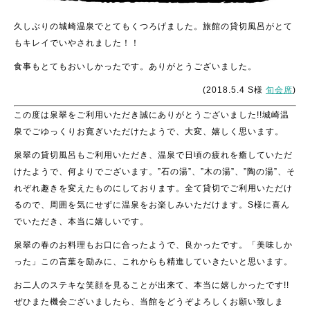
久しぶりの城崎温泉でとてもくつろげました。旅館の貸切風呂がとて
もキレイでいやされました！！
食事もとてもおいしかったです。ありがとうございました。
(2018.5.4 S様
旬会席
)
この度は泉翠をご利用いただき誠にありがとうございました!!城崎温
泉でごゆっくりお寛ぎいただけたようで、大変、嬉しく思います。
泉翠の貸切風呂もご利用いただき、温泉で日頃の疲れを癒していただ
けたようで、何よりでございます。”石の湯”、”木の湯”、”陶の湯”、そ
れぞれ趣きを変えたものにしております。全て貸切でご利用いただけ
るので、周囲を気にせずに温泉をお楽しみいただけます。S様に喜ん
でいただき、本当に嬉しいです。
泉翠の春のお料理もお口に合ったようで、良かったです。「美味しか
った」この言葉を励みに、これからも精進していきたいと思います。
お二人のステキな笑顔を見ることが出来て、本当に嬉しかったです!!
ぜひまた機会ございましたら、当館をどうぞよろしくお願い致しま