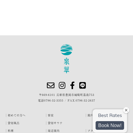
〒669-6101 兵庫県豊岡市城崎町湯島753
電話
0796-32-3355
/
FAX.0796-32-2637
初めての方へ
客室
館内・施設
貸切風呂
貸切サウナ
料理
周辺案内
アクセス