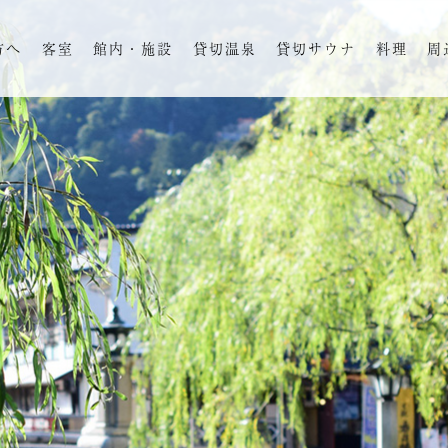
方へ
客室
館内・施設
貸切温泉
貸切サウナ
料理
周