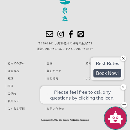
〒669-6101 兵庫県豊岡市城崎町湯島753
電話
0796-32-3355
/
FAX.0796-32-2637
初めての方へ
客室
館内・施設
貸切風呂
貸切サウナ
料理
周辺案内
アクセス
採用
ご予約
宿泊約款
プライバシーポリシー
お知らせ
お客様の声
泉翠ブログ
よくある質問
お問い合わせ
Copyright © 2019 The Sensui All Rights Reserved.