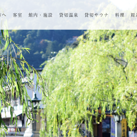
方へ
客室
館内・施設
貸切温泉
貸切サウナ
料理
周