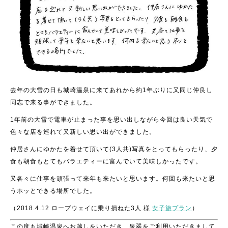
去年の大雪の日も城崎温泉に来てあれから約1年ぶりに
又同じ仲良し
同志で来る事ができました。
1年前の大雪で電車が止まった事を思い出しながら今回は
良い天気で
色々な店を巡れて又新しい思い出ができました。
仲居さんにゆかたを着せて頂いて(3人共)写真をとってもらったり、
夕
食も朝食もとてもバラエティーに富んでいて美味しかったです。
又各々に仕事を頑張って来年も来たいと思います。
何回も来たいと思
うホッとできる場所でした。
（2018.4.12 ロープウェイに乗り損ねた3人 様
女子旅プラン
）
この度も城崎温泉へお越しをいただき、泉翠をご利用いただきまして