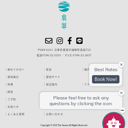
〒669-6101 兵庫県豊岡市城崎町湯島753
電話
0796-32-3355
/
FAX.0796-32-2637
初めての方へ
客室
館内・施設
貸切風呂
貸切サウナ
料理
周辺案内
アクセス
採用
ご予約
宿泊約款
プライバシーポリシー
お知らせ
お客様の声
泉翠ブログ
よくある質問
お問い合わせ
Copyright © 2019 The Sensui All Rights Reserved.