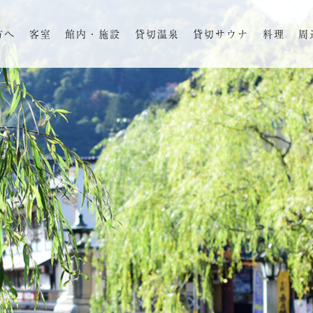
方へ
客室
館内・施設
貸切温泉
貸切サウナ
料理
周