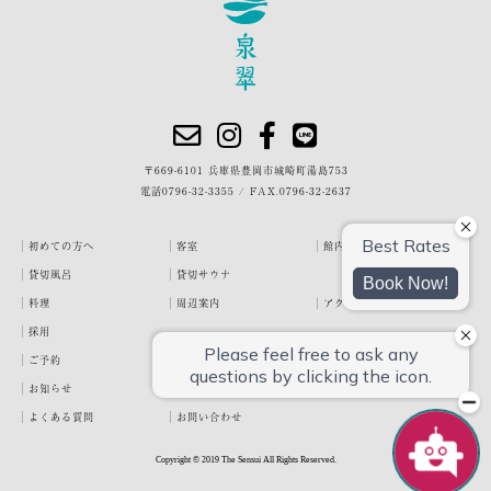
〒669-6101 兵庫県豊岡市城崎町湯島753
電話
0796-32-3355
/
FAX.0796-32-2637
初めての方へ
客室
館内・施設
貸切風呂
貸切サウナ
料理
周辺案内
アクセス
採用
ご予約
宿泊約款
プライバシーポリシー
お知らせ
お客様の声
泉翠ブログ
よくある質問
お問い合わせ
Copyright © 2019 The Sensui All Rights Reserved.