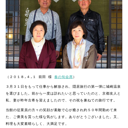
（２０１８,４,１ 前田 様
春の旬会席
）
３月３１日をもって仕事から解放され、隠居旅行の第一弾に城崎温泉
を選びました。前から一度は訪れたいと思っていたのと、京都友人と
私、妻が昨年古希を迎えましたので、その祝を兼ねての旅行です。
当館の従業員の方々の笑顔が素敵で心が癒され約５０年間勤めて来
た、ご褒美を貰った様な気がします。ありがとうございました。
又、
料理も大変素晴らしく、大満足です。