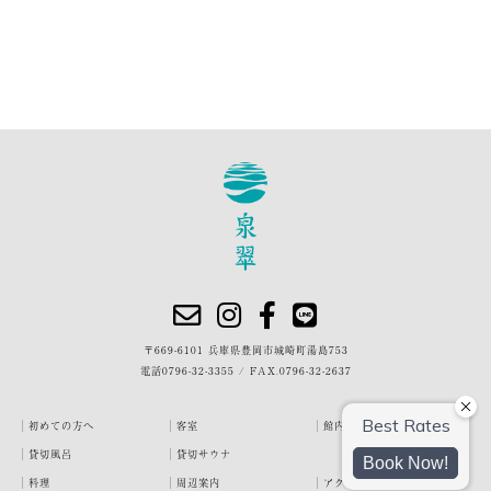
〒669-6101 兵庫県豊岡市城崎町湯島753
電話
0796-32-3355
/
FAX.0796-32-2637
初めての方へ
客室
館内・施設
貸切風呂
貸切サウナ
料理
周辺案内
アクセス