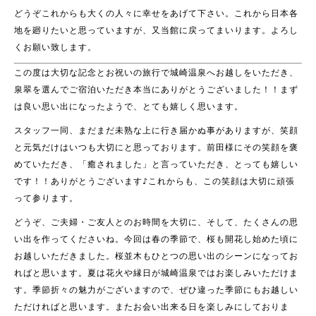
どうぞこれからも大くの人々に幸せをあげて下さい。これから日本各
地を廻りたいと思っていますが、又当館に戻ってまいります。よろし
くお願い致します。
この度は大切な記念とお祝いの旅行で城崎温泉へお越しをいただき、
泉翠を選んでご宿泊いただき本当にありがとうございました！！まず
は良い思い出になったようで、とても嬉しく思います。
スタッフ一同、まだまだ未熟な上に行き届かぬ事がありますが、笑顔
と元気だけはいつも大切にと思っております。前田様にその笑顔を褒
めていただき、「癒されました」と言っていただき、とっても嬉しい
です！！ありがとうございます♪これからも、この笑顔は大切に頑張
って参ります。
どうぞ、ご夫婦・ご友人とのお時間を大切に、そして、たくさんの思
い出を作ってくださいね。今回は春の季節で、桜も開花し始めた頃に
お越しいただきました。桜並木もひとつの思い出のシーンになってお
ればと思います。夏は花火や縁日が城崎温泉ではお楽しみいただけま
す。季節折々の魅力がございますので、ぜひ違った季節にもお越しい
ただければと思います。またお会い出来る日を楽しみにしておりま