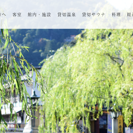
方へ
客室
館内・施設
貸切温泉
貸切サウナ
料理
周