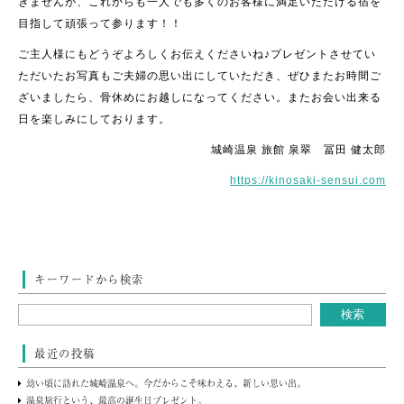
きませんが、これからも一人でも多くのお客様に満足いただける宿を
目指して頑張って参ります！！
ご主人様にもどうぞよろしくお伝えくださいね♪プレゼントさせてい
ただいたお写真もご夫婦の思い出にしていただき、ぜひまたお時間ご
ざいましたら、骨休めにお越しになってください。またお会い出来る
日を楽しみにしております。
城崎温泉 旅館 泉翠 冨田 健太郎
https://kinosaki-sensui.com
キーワードから検索
最近の投稿
幼い頃に訪れた城崎温泉へ。今だからこそ味わえる、新しい思い出。
温泉旅行という、最高の誕生日プレゼント。