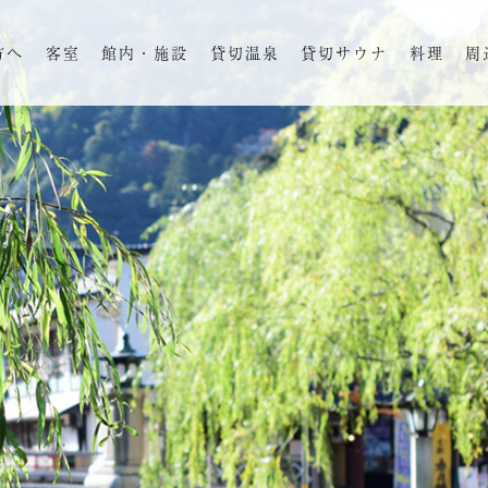
方へ
客室
館内・施設
貸切温泉
貸切サウナ
料理
周