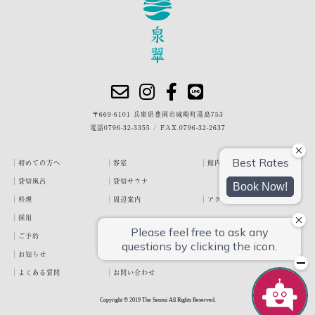
〒669-6101 兵庫県豊岡市城崎町湯島753
電話
0796-32-3355
/
FAX.0796-32-2637
初めての方へ
客室
館内・施設
貸切風呂
貸切サウナ
料理
周辺案内
アクセス
採用
ご予約
宿泊約款
プライバシーポリシー
お知らせ
お客様の声
泉翠ブログ
よくある質問
お問い合わせ
Copyright © 2019 The Sensui All Rights Reserved.