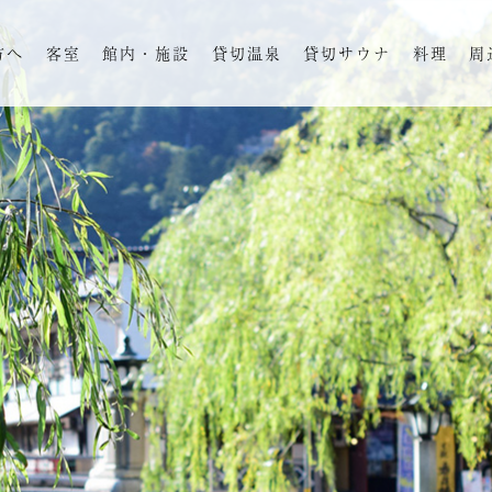
方へ
客室
館内・施設
貸切温泉
貸切サウナ
料理
周