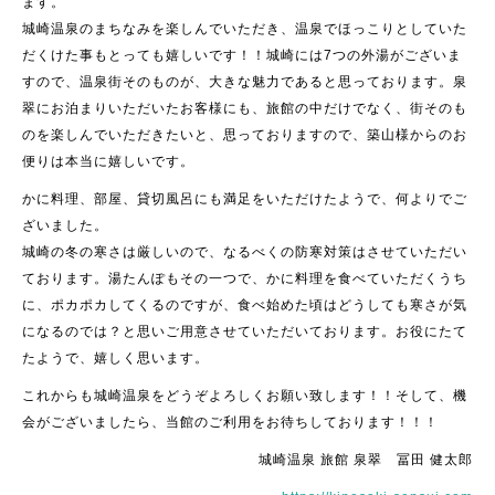
ます。
城崎温泉のまちなみを楽しんでいただき、温泉でほっこりとしていた
だくけた事もとっても嬉しいです！！城崎には7つの外湯がございま
すので、温泉街そのものが、大きな魅力であると思っております。泉
翠にお泊まりいただいたお客様にも、旅館の中だけでなく、街そのも
のを楽しんでいただきたいと、思っておりますので、築山様からのお
便りは本当に嬉しいです。
かに料理、部屋、貸切風呂にも満足をいただけたようで、何よりでご
ざいました。
城崎の冬の寒さは厳しいので、なるべくの防寒対策はさせていただい
ております。湯たんぽもその一つで、かに料理を食べていただくうち
に、ポカポカしてくるのですが、食べ始めた頃はどうしても寒さが気
になるのでは？と思いご用意させていただいております。お役にたて
たようで、嬉しく思います。
これからも城崎温泉をどうぞよろしくお願い致します！！そして、機
会がございましたら、当館のご利用をお待ちしております！！！
城崎温泉 旅館 泉翠 冨田 健太郎