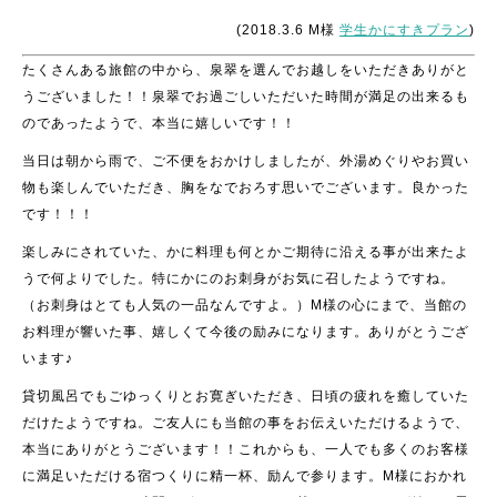
(2018.3.6 M様
学生かにすきプラン
)
たくさんある旅館の中から、泉翠を選んでお越しをいただきありがと
うございました！！泉翠でお過ごしいただいた時間が満足の出来るも
のであったようで、本当に嬉しいです！！
当日は朝から雨で、ご不便をおかけしましたが、外湯めぐりやお買い
物も楽しんでいただき、胸をなでおろす思いでございます。良かった
です！！！
楽しみにされていた、かに料理も何とかご期待に沿える事が出来たよ
うで何よりでした。特にかにのお刺身がお気に召したようですね。
（お刺身はとても人気の一品なんですよ。）M様の心にまで、当館の
お料理が響いた事、嬉しくて今後の励みになります。ありがとうござ
います♪
貸切風呂でもごゆっくりとお寛ぎいただき、日頃の疲れを癒していた
だけたようですね。ご友人にも当館の事をお伝えいただけるようで、
本当にありがとうございます！！これからも、一人でも多くのお客様
に満足いただける宿つくりに精一杯、励んで参ります。M様におかれ