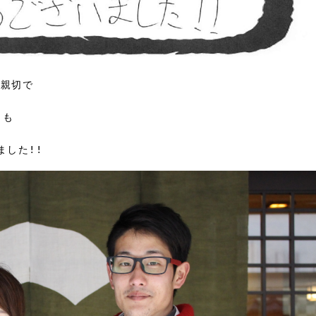
も親切で
々も
ました!!