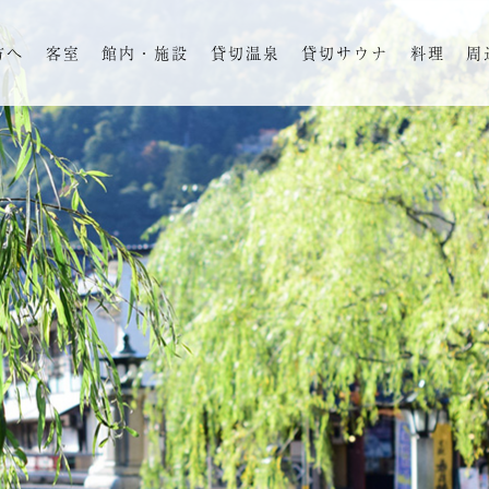
方へ
客室
館内・施設
貸切温泉
貸切サウナ
料理
周