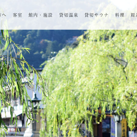
方へ
客室
館内・施設
貸切温泉
貸切サウナ
料理
周