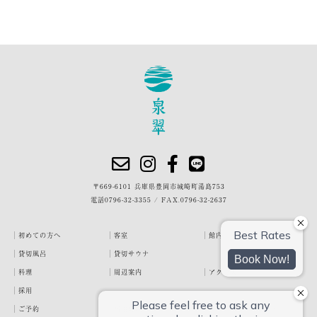
〒669-6101 兵庫県豊岡市城崎町湯島753
電話
0796-32-3355
/
FAX.0796-32-2637
初めての方へ
客室
館内・施設
貸切風呂
貸切サウナ
料理
周辺案内
アクセス
採用
ご予約
宿泊約款
プライバシーポリシー