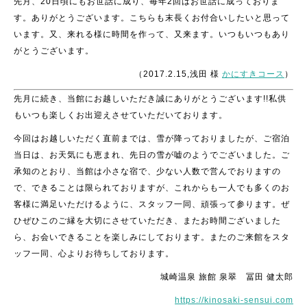
先月、20日頃にもお世話に成り、毎年2回はお世話に成っておりま
す。ありがとうございます。こちらも末長くお付合いしたいと思って
います。又、来れる様に時間を作って、又来ます。いつもいつもあり
がとうございます。
（2017.2.15,浅田 様
かにすきコース
）
先月に続き、当館にお越しいただき誠にありがとうございます!!私供
もいつも楽しくお出迎えさせていただいております。
今回はお越しいただく直前までは、雪が降っておりましたが、ご宿泊
当日は、お天気にも恵まれ、先日の雪が嘘のようでございました。ご
承知のとおり、当館は小さな宿で、少ない人数で営んでおりますの
で、できることは限られておりますが、これからも一人でも多くのお
客様に満足いただけるように、スタッフ一同、頑張って参ります。ぜ
ひぜひこのご縁を大切にさせていただき、またお時間ございました
ら、お会いできることを楽しみにしております。またのご来館をスタ
ッフ一同、心よりお待ちしております。
城崎温泉 旅館 泉翠 冨田 健太郎
https://kinosaki-sensui.com