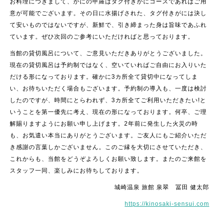
お料理につきまして、かにの甲羅はタグ付きかにコースであればご用
意が可能でございます。その日に水揚げされた、タグ付きがには決し
て安いものではないですが、新鮮で、引き締まった身は旨味であふれ
ています。ぜひ次回のご参考にいただければと思っております。
当館の貸切風呂について、ご意見いただきありがとうございました。
現在の貸切風呂は予約制ではなく、空いていればご自由にお入りいた
だける形になっております。確かに3カ所全て貸切中になってしま
い、お待ちいただく場合もございます。予約制の導入も、一度は検討
したのですが、時間にとらわれず、3カ所全てご利用いただきたい!と
いうことを第一優先に考え、現在の形になっております。何卒、ご理
解賜りますようにお願い申し上げます。2年前に発生した火災の時
も、お気遣い本当にありがとうございます。ご友人にもご紹介いただ
き感謝の言葉しかございません。このご縁を大切にさせていただき、
これからも、当館をどうぞよろしくお願い致します。またのご来館を
スタッフ一同、楽しみにお待ちしております。
城崎温泉 旅館 泉翠 冨田 健太郎
https://kinosaki-sensui.com