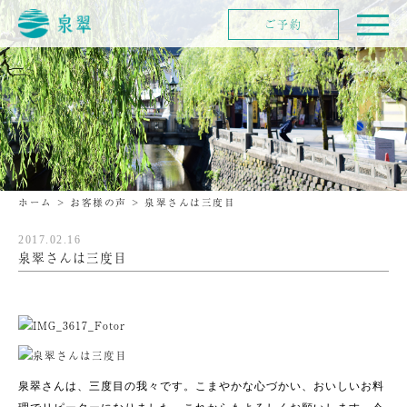
ご予約
ホーム
>
お客様の声
>
泉翠さんは三度目
2017.02.16
泉翠さんは三度目
泉翠さんは、三度目の我々です。こまやかな心づかい、おいしいお料