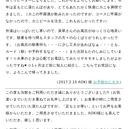
理でリピーターになりました。これからもよろしくお願いします。今
年は足もとに湯たんぽがあり、とてもあたたかく快適にカニを満喫で
きました。（カニの甲羅酒が飲みたかったのですが、コースに甲羅が
なかったので、カニビールを注文。これもおしかったです♪）
外湯はいっぱいだし寒いので、泉翠さんのお風呂がゆっくり心地良い
です。順番を待つ間もスタッフの方々の心くばりがうれしかったで
す。（お風呂の順番待ち・・・に少し工夫があればなぁ・・・とも。
カード（順）や予約するなど・・・）また次回もたのしみにしていま
す！☆火事のときは心配でお電話してみたりヤキモキしましたがよか
ったですね♥ ☆1ヶ月ほど前に知人に紹介し、こちらでお世話にな
り、よろこんで帰ってきました。
（2017.2.15 AOKI 様
お手軽かにすき
）
この度も当館をご利用いただき誠にありがとうございました!!（お気
遣いまでいただき重ねてお礼申し上げます。）お食事の時にご用意さ
せていただいた湯たんぽですが、「足もとが寒い」というお声をお客
様からいただき、ご用意させていただきました。AOKI様にも喜んで
いただき、嬉しく思います。