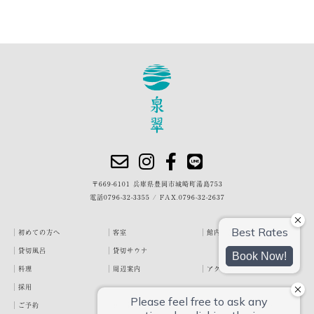
〒669-6101 兵庫県豊岡市城崎町湯島753
電話
0796-32-3355
/
FAX.0796-32-2637
初めての方へ
客室
館内・施設
貸切風呂
貸切サウナ
料理
周辺案内
アクセス
採用
ご予約
宿泊約款
プライバシーポリシー