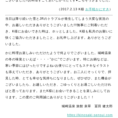
ございました!!お料理すごくおいしかったです♥ごちそうさまでした。
（2017.2.13 K様
お手軽かにすき
）
当日は降り続いた雪とJRのトラブルが発生してしまう大変な状況の
中、お越しいただきありがとうございました!!!
無事にご到着いただ
き、K様にお会いできた時は、ホッとしました。K様も私共のお願いに
快くご協力いただきましたこと、お礼申し上げます。ありがとうござ
いました。
かに料理お楽しみいただけたようで何よりでございました。城崎温泉
の冬の味覚といえば・・・・”かに”でございます。特にお鍋などは、
寒い季節にはぴったりですよね♪お便りにとってもステキなイラスト
も添えていただき、ありがとうございます。お二人にそっくりで、拝
見した時、とても幸せな気持ちになりました。ぜひぜひ、また機会が
ございましたら、お越しいただき、ごゆっくりとお過ごしいただけれ
ばと思っております。またK様にお会いできることを楽しみにしてお
ります。この度のご利用誠にありがとうございました！！
城崎温泉 旅館 泉翠 冨田 健太郎
https://kinosaki-sensui.com