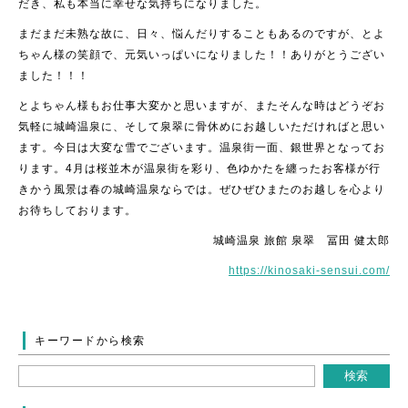
だき、私も本当に幸せな気持ちになりました。
まだまだ未熟な故に、日々、悩んだりすることもあるのですが、とよ
ちゃん様の笑顔で、元気いっぱいになりました！！ありがとうござい
ました！！！
とよちゃん様もお仕事大変かと思いますが、またそんな時はどうぞお
気軽に城崎温泉に、そして泉翠に骨休めにお越しいただければと思い
ます。今日は大変な雪でございます。温泉街一面、銀世界となってお
ります。4月は桜並木が温泉街を彩り、色ゆかたを纏ったお客様が行
きかう風景は春の城崎温泉ならでは。ぜひぜひまたのお越しを心より
お待ちしております。
城崎温泉 旅館 泉翠 冨田 健太郎
https://kinosaki-sensui.com/
キーワードから検索