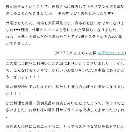
彼が誕生日ということで、仲居さんに協力して頂きサプライズを成功
させることができました♪ケーキもすっごく美味しかったです♥
外湯はもちろん、内湯も大変満足です。身も心もぽっかぽかになりま
した♥♥♥日頃、仕事のストレスも忘れられた気持ちになりました。こ
れも「泉翠」を選んだから味わたことです♪彼とステキな冬の思い出
ができました。
(2017,2,9 とよちゃん様
お手軽かにすき
)
この度は当館をご利用いただき誠にありがとうございました！！そし
て、こんなにもステキで、かわいいお便りをいただき本当にありがと
うございます！！！
寒い日が続いておりますが、私たちも身も心もぽっかぽかになりまし
た！！！
かに料理と外湯・貸切風呂をお楽しみいただけたようで、何よりでご
ざいました。お連れ様の誕生日サプライズも成功してよかったですね
♪
お見送りに時にはお二人ともに、とってもステキな笑顔を見せていた