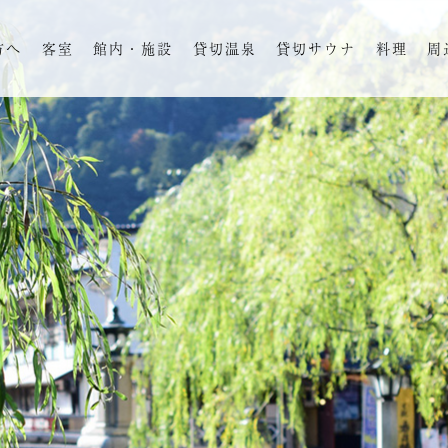
方へ
客室
館内・施設
貸切温泉
貸切サウナ
料理
周