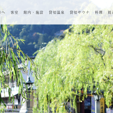
方へ
客室
館内・施設
貸切温泉
貸切サウナ
料理
周