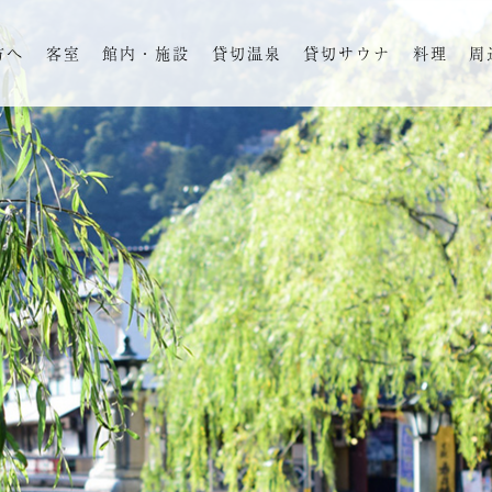
方へ
客室
館内・施設
貸切温泉
貸切サウナ
料理
周