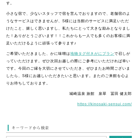
す。
小さな宿で、少ないスタッフで宿を営んでおりますので、老舗宿のよ
うなサービスはできませんが、S様には当館のサービスに満足いただ
けたこと、嬉しく思いますし、私たちにとって大きな励みとなりまし
た！ありがとうございます！！これからも一人でも多くのお客様に満
足いただけるように頑張って参ります♪
ご希望いただきました、かに味噌は
地物タグ付きがにプラン
で召しが
っていただけます。ぜひ次回お越しの際にご参考にいただければ幸い
です。今回のご縁を大切にさせていただき、ぜひまたお時間ございま
したら、S様にお越しいただきたいと思います。またのご来館を心よ
りお待ちしております。
城崎温泉 旅館 泉翠 冨田 健太郎
https://kinosaki-sensui.com/
キーワードから検索