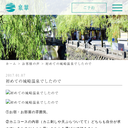
ご予約
ホーム
>
お客様の声
>
初めての城崎温泉でしたので
2017.01.07
初めての城崎温泉でしたので
①お宿・お部屋の雰囲気、
②カニコースの内容（カニ刺しや天ぷらついてて）どちらも自分が求