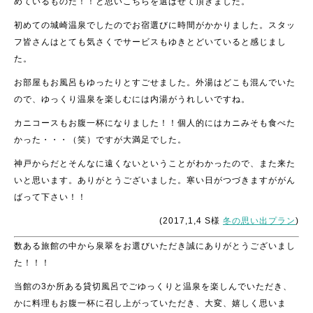
めているものだ！！と思いこちらを選ばせて頂きました。
初めての城崎温泉でしたのでお宿選びに時間がかかりました。スタッ
フ皆さんはとても気さくでサービスもゆきとどいていると感じまし
た。
お部屋もお風呂もゆったりとすごせました。外湯はどこも混んでいた
ので、ゆっくり温泉を楽しむには内湯がうれしいですね。
カニコースもお腹一杯になりました！！個人的にはカニみそも食べた
かった・・・（笑）ですが大満足でした。
神戸からだとそんなに遠くないということがわかったので、また来た
いと思います。ありがとうございました。寒い日がつづきますががん
ばって下さい！！
(2017,1,4 S様
冬の思い出プラン
)
数ある旅館の中から泉翠をお選びいただき誠にありがとうございまし
た！！！
当館の3か所ある貸切風呂でごゆっくりと温泉を楽しんでいただき、
かに料理もお腹一杯に召し上がっていただき、大変、嬉しく思いま