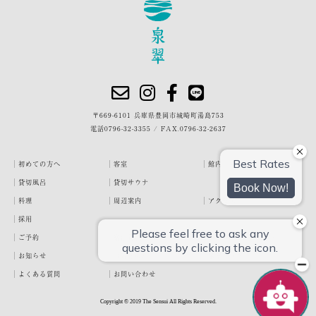
〒669-6101 兵庫県豊岡市城崎町湯島753
電話
0796-32-3355
/
FAX.0796-32-2637
初めての方へ
客室
館内・施設
貸切風呂
貸切サウナ
料理
周辺案内
アクセス
採用
ご予約
宿泊約款
プライバシーポリシー
お知らせ
お客様の声
泉翠ブログ
よくある質問
お問い合わせ
Copyright © 2019 The Sensui All Rights Reserved.